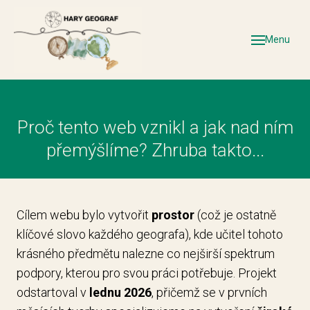
Úv
Menu
Tip
Ba
uč
Proč tento web vznikl a jak nad ním
Ško
přemýšlíme? Zhruba takto...
Aut
Ko
po
Cílem webu bylo vytvořit
prostor
(což je ostatně
klíčové slovo každého geografa), kde učitel tohoto
krásného předmětu nalezne co nejširší spektrum
podpory, kterou pro svou práci potřebuje. Projekt
odstartoval v
lednu 2026
, přičemž se v prvních