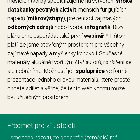
měsících tvorby specializujeme na vytvoření
široké
databanky pestrých aktivit
, menších fungujících
nápadů (
mikrovýstupy
), prezentaci zajímavých
odborných zdrojů
nebo tvorbu
infografik
. Brzy
plánujeme uspořádat také první
webinář
. Přitom
platí, že jsme otevřeným prostorem pro všechny
zajímavé nápady a myšlenky kohokoli. Současné
materiály aktuálně tvoří tým čtyř autorů, rozšíření se
ale nebráníme. Možností je i
spolupráce
ve formě
prezentace jednoho či dvou materiálů, které prostě
chcete sdílet a věříte, že tento web k tomu může
být užitečným prostorem.
Předmět pro 21. století
Jsme toho názoru, že geografie (zeměpis) má