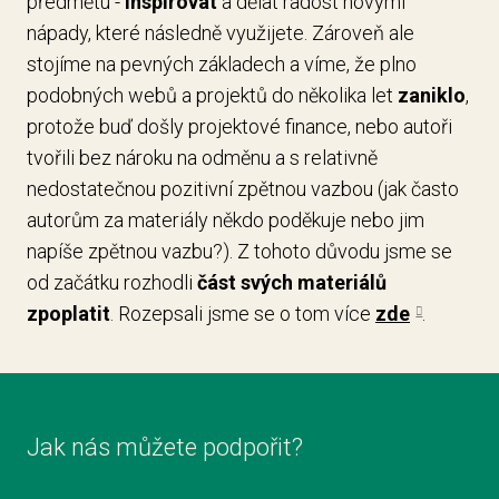
předmětu -
inspirovat
a dělat radost novými
nápady, které následně využijete. Zároveň ale
stojíme na pevných základech a víme, že plno
podobných webů a projektů do několika let
zaniklo
,
protože buď došly projektové finance, nebo autoři
tvořili bez nároku na odměnu a s relativně
nedostatečnou pozitivní zpětnou vazbou (jak často
autorům za materiály někdo poděkuje nebo jim
napíše zpětnou vazbu?). Z tohoto důvodu jsme se
od začátku rozhodli
část svých materiálů
zpoplatit
. Rozepsali jsme se o tom více
zde
.
Jak nás můžete podpořit?