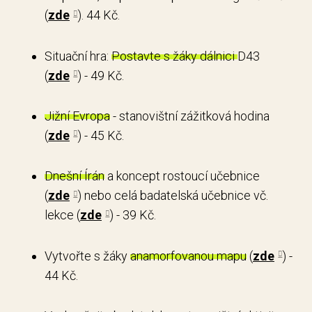
(
zde
). 44 Kč.
Situační hra:
Postavte s žáky dálnici
D43
(
zde
) - 49 Kč.
Jižní Evropa
- stanovištní zážitková hodina
(
zde
) - 45 Kč.
Dnešní Írán
a koncept rostoucí učebnice
(
zde
) nebo celá badatelská učebnice vč.
lekce (
zde
) - 39 Kč.
Vytvořte s žáky
anamorfovanou mapu
(
zde
) -
44 Kč.