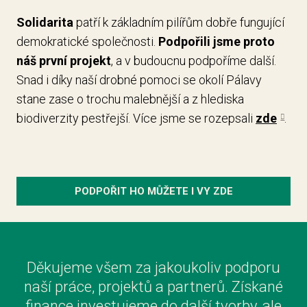
Solidarita
patří k základním pilířům dobře fungující
demokratické společnosti.
Podpořili jsme proto
náš první projekt
, a v budoucnu podpoříme další.
Snad i díky naší drobné pomoci se okolí Pálavy
stane zase o trochu malebnější a z hlediska
biodiverzity pestřejší. Více jsme se rozepsali
zde
.
PODPOŘIT HO MŮŽETE I VY ZDE
Děkujeme všem za jakoukoliv podporu
naší práce, projektů a partnerů. Získané
finance investujeme do další tvorby, ale