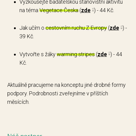
Vyzkoušejte badatelskou stanovištní aktivitu
na téma
Vegetace Česka
(
zde
) - 44 Kč.
Jak učím o
cestovním ruchu Z Evropy
(
zde
) -
39 Kč.
Vytvořte s žáky
warming stripes
(
zde
) - 44
Kč.
Aktuálně pracujeme na konceptu jiné drobné formy
podpory. Podrobnosti zveřejníme v příštích
měsících.