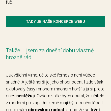
fuč.
TADY JE NAŠE KONCEPCE WEBU
Takže.... jsem za dnešní dobu vlastně
hrozně rád
Jak všichni víme, učitelské řemeslo není vůbec
snadné. A ještě horší je jeho ohodnocení. I zde však
existovaly časy mnohem mnohem horší a já si proto
dnes
nestěžuji
. Ovšem stále bych doufal, že učitelé
z moderní prozápadní země mají být oceněni lépe. I
proto mám
obrovskou radost
z toho, že se
tržní