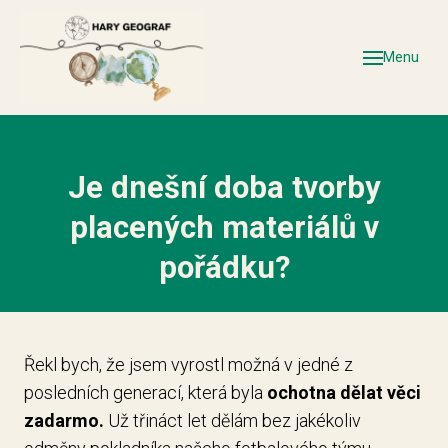
Úv
Menu
Tip
Ba
uč
Je dnešní doba tvorby
Ško
placených materiálů v
Aut
Ko
pořádku?
po
Řekl bych, že jsem vyrostl možná v jedné z
posledních generací, která byla
ochotna dělat věci
zadarmo.
Už třináct let dělám bez jakékoliv