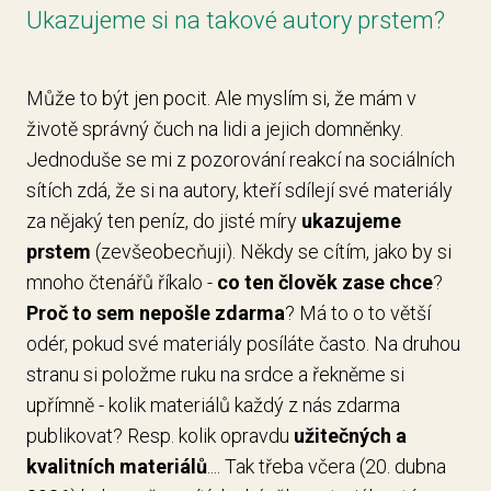
Ukazujeme si na takové autory prstem?
Může to být jen pocit. Ale myslím si, že mám v
životě správný čuch na lidi a jejich domněnky.
Jednoduše se mi z pozorování reakcí na sociálních
sítích zdá, že si na autory, kteří sdílejí své materiály
za nějaký ten peníz, do jisté míry
ukazujeme
prstem
(zevšeobecňuji). Někdy se cítím, jako by si
mnoho čtenářů říkalo -
co ten člověk zase chce
?
Proč to sem nepošle zdarma
? Má to o to větší
odér, pokud své materiály posíláte často. Na druhou
stranu si položme ruku na srdce a řekněme si
upřímně - kolik materiálů každý z nás zdarma
publikovat? Resp. kolik opravdu
užitečných a
kvalitních materiálů
.... Tak třeba včera (20. dubna