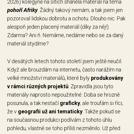
2026) kolegyně na sítích sháněla materiál na téma
pohoří Afriky
. Žádný takový nemám, a tak jsem jen
pozoroval lidskou dobrotu a ochotu. Dlouho nic. Pak
alespoň jeden placený materiál (díky za něj!).
Zdarma? Ani ň. Nemáme, nedáme nebo se za daný
materiál stydíme?
V desátých letech tohoto století jsem ještě neučil.
Když ale brouzdám na internetu, často narážím na
velké množství materiálů, které byly
produkovány
v rámci různých projektů
. Zpravidla jsou tyto
materiály naprosto nepoužitelné. Doba se hrozně
posunula, a tak nestačí
graficky
, ale troufám si říci,
že v
geografii už ani tematicky
. Takže pokud se
na současnou produkci podívám z tohoto úhlu
pohledu, vlastně se toho příliš nezměnilo. Už před