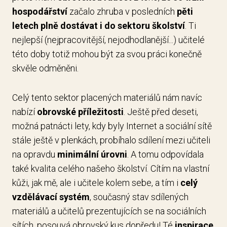
hospodářství
začalo zhruba v posledních
pěti
letech plně dostávat i do sektoru školství
. Ti
nejlepší (nejpracovitější, nejodhodlanější...) učitelé
této doby totiž mohou být za svou práci konečně
skvěle odměněni.
Celý tento sektor placených materiálů nám navíc
nabízí
obrovské příležitosti
. Ještě před deseti,
možná patnácti lety, kdy byly Internet a sociální sítě
stále ještě v plenkách, probíhalo sdílení mezi učiteli
na opravdu
minimální úrovni
. A tomu odpovídala
také kvalita celého našeho školství. Cítím na vlastní
kůži, jak mě, ale i učitele kolem sebe, a tím i
celý
vzdělávací systém
, současný stav sdílených
materiálů a učitelů prezentujících se na sociálních
sítích, posouvá obrovský kus dopředu! Té
inspirace