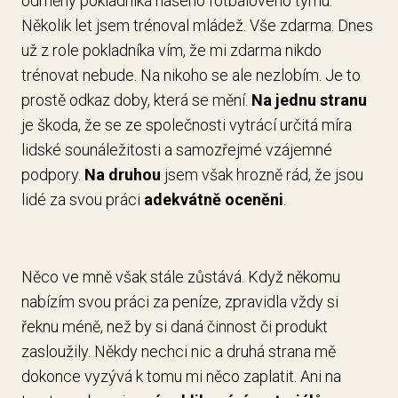
odměny pokladníka našeho fotbalového týmu.
Několik let jsem trénoval mládež. Vše zdarma. Dnes
už z role pokladníka vím, že mi zdarma nikdo
trénovat nebude. Na nikoho se ale nezlobím. Je to
prostě odkaz doby, která se mění.
Na jednu stranu
je škoda, že se ze společnosti vytrácí určitá míra
lidské sounáležitosti a samozřejmé vzájemné
podpory.
Na druhou
jsem však hrozně rád, že jsou
lidé za svou práci
adekvátně oceněni
.
Něco ve mně však stále zůstává. Když někomu
nabízím svou práci za peníze, zpravidla vždy si
řeknu méně, než by si daná činnost či produkt
zasloužily. Někdy nechci nic a druhá strana mě
dokonce vyzývá k tomu mi něco zaplatit. Ani na