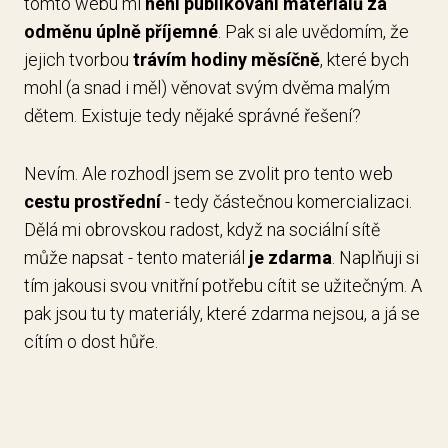
tomto webu mi
není publikování materiálů za
odměnu úplně příjemné
. Pak si ale uvědomím, že
jejich tvorbou
trávím hodiny měsíčně
, které bych
mohl (a snad i měl) věnovat svým dvěma malým
dětem. Existuje tedy nějaké správné řešení?
Nevím. Ale rozhodl jsem se zvolit pro tento web
cestu prostřední
- tedy částečnou komercializaci.
Dělá mi obrovskou radost, když na sociální sítě
může napsat - tento materiál
je zdarma
. Naplňuji si
tím jakousi svou vnitřní potřebu cítit se užitečným. A
pak jsou tu ty materiály, které zdarma nejsou, a já se
cítím o dost hůře.