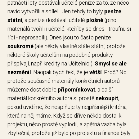
patnácti lety dostávali učitelé peníze za to, že něco
navíc vytvořili a sdíleli. Jen tehdy to byly
peníze
státní
, a peníze dostávali učitelé
plošně
(plno
materiálů tvořili i učitelé, kteří by se dnes - troufnu si
říci - neprosadili). Dnes jsou to často peníze
soukromé
(ale někdy vlastně stále státní, protože
některé školy učitelům na podobné produkty
přispívají, např. kredity na Učitelnici).
Smysl se ale
nezměnil
. Naopak bych řekl, že je
větší
. Proč? No
protože současné materiály konkrétních autorů
můžeme dost dobře
připomínkovat
, a další
materiál konkrétního autora si prostě
nekoupit
,
pokud uvidíme, že nesplňuje ty nejpřísnější kritéria,
která na něj máme. Když se dříve někdo dostal k
projektu, něco prostě vyplodil, a zpětná vazba byla
zbytečná, protože již bylo po projektu a finance byly