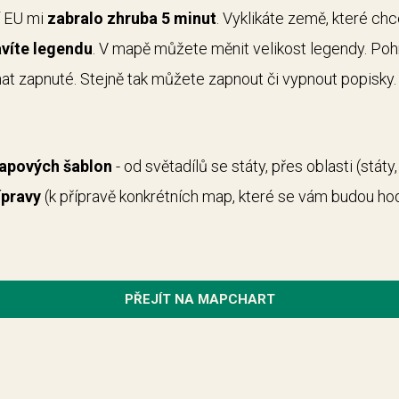
í EU mi
zabralo zhruba 5 minut
. Vyklikáte země, které ch
víte legendu
. V mapě můžete měnit velikost legendy. Po
at zapnuté. Stejně tak můžete zapnout či vypnout popisk
mapových šablon
- od světadílů se státy, přes oblasti (státy,
ípravy
(k přípravě konkrétních map, které se vám budou hodi
PŘEJÍT NA MAPCHART