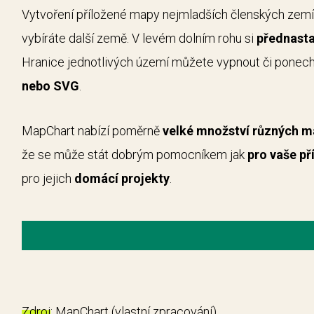
Vytvoření příložené mapy nejmladších členských zem
vybíráte další země. V levém dolním rohu si
přednasta
Hranice jednotlivých území můžete vypnout či ponech
nebo SVG
.
MapChart nabízí poměrně
velké množství různých 
že se může stát dobrým pomocníkem jak
pro vaše př
pro jejich
domácí projekty
.
Zdroj
: MapChart (vlastní zpracování)